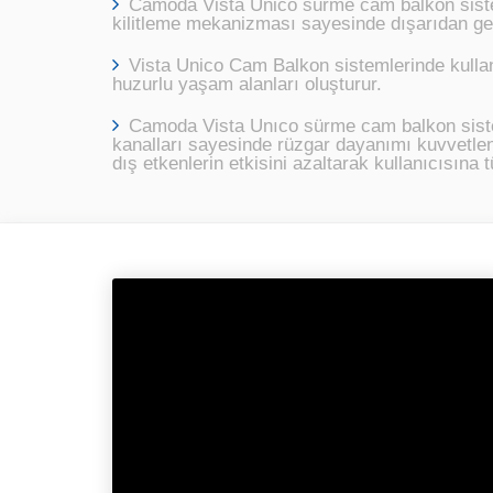
Camoda Vista Unico sürme cam balkon sistem
kilitleme mekanizması sayesinde dışarıdan gel
Vista Unico Cam Balkon sistemlerinde kullan
huzurlu yaşam alanları oluşturur.
Camoda Vista Unıco sürme cam balkon sistem
kanalları sayesinde rüzgar dayanımı kuvvetlend
dış etkenlerin etkisini azaltarak kullanıcısına