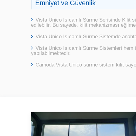
Emniyet ve Güvenlik
Vista Unico Isıcamlı Sürme Serisinde Kilit 
edilebilir. Bu sayede, kilit mekanizması eğilm
Vista Unico Isıcamlı Sürme Sistemde anahtar
Vista Unico Isıcamlı Sürme Sistemleri hem 
yapılabilmektedir.
Camoda Vista Unico sürme sistem kilit sayesin