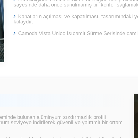
sayesinde daha önce sunulmamış bir konfor sağlamak
Kanatların açılması ve kapatılması, tasarımındaki y
kolaydır.
Camoda Vista Unico Isıcamlı Sürme Serisinde camlar h
minde bulunan alüminyum sızdırmazlık profili
 seviyeye indirilerek güvenli ve yalıtımlı bir ortam