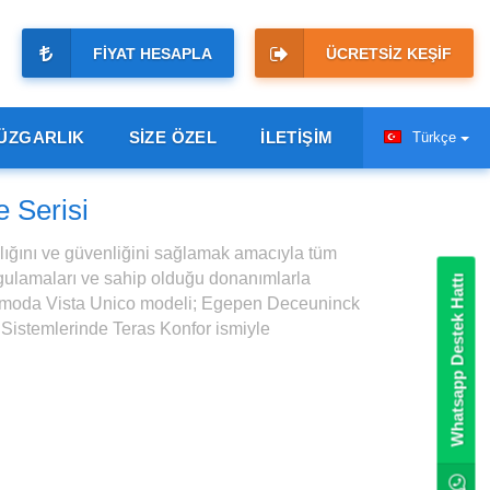
FİYAT HESAPLA
ÜCRETSİZ KEŞİF
RÜZGARLIK
SİZE ÖZEL
İLETİŞİM
Türkçe
 Serisi
lığını ve güvenliğini sağlamak amacıyla tüm
uygulamaları ve sahip olduğu donanımlarla
Whatsapp Destek Hattı
. Camoda Vista Unico modeli; Egepen Deceuninck
istemlerinde Teras Konfor ismiyle