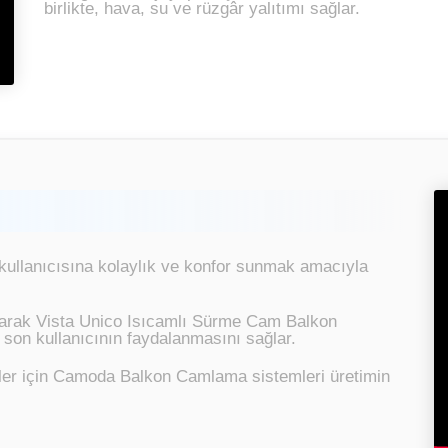
birlikte, hava, su ve rüzgâr yalıtımı sağlar.
kullanıcısına kolaylık ve konfor sunmak amacıyla
parak Vista Unico Isıcamlı Sürme Cam Balkon
n son kullanıcının faydalanmasını sağlar.
mler için Camoda Balkon Camlama sistemleri üretimin