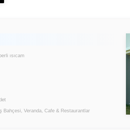
erli ısıcam
det
ş Bahçesi, Veranda, Cafe & Restaurantlar