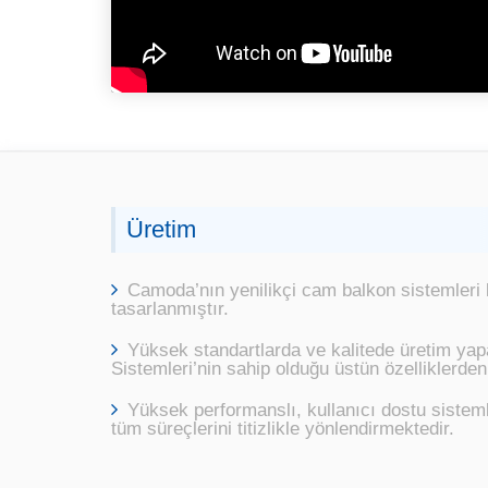
Üretim
Camoda’nın yenilikçi cam balkon sistemleri 
tasarlanmıştır.
Yüksek standartlarda ve kalitede üretim ya
Sistemleri’nin sahip olduğu üstün özelliklerde
Yüksek performanslı, kullanıcı dostu siste
tüm süreçlerini titizlikle yönlendirmektedir.