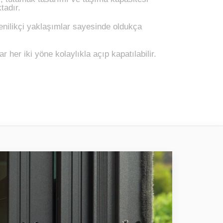
tadır.
enilikçi yaklaşımlar sayesinde oldukça
er iki yöne kolaylıkla açıp kapatılabilir.