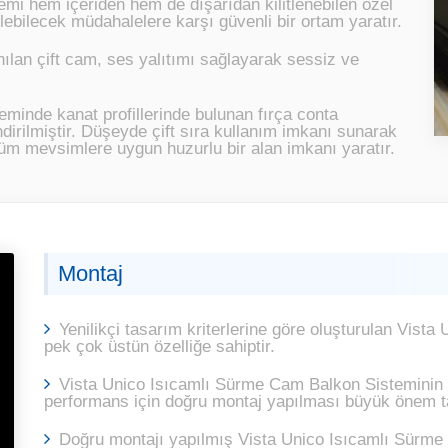
i hem içeriden hem de dışarıdan kilitlenebilen özel
ebilecek müdahalelere karşı güvenli bir ortam yaratır.
ılan çift cam, ses yalıtımı sağlayarak sessiz ve
inde kanat profillerinde bulunan fırça conta
irilmiştir. Düşeyde çift sıra kullanım imkanı sunarak
 tüm mevsimlere uygun huzurlu bir alan imkanı yaratır.
Montaj
Yenilikçi tasarım kriterlerine göre oluşturulan Vis
pek çok üstün özelliğe sahiptir.
Vista Unico Isıcamlı Sürme Cam Balkon Sisteminin v
performans için doğru montaj yapılması büyük önem ta
Doğru montajı yapılmış Vista Unico Isıcamlı Sürme 