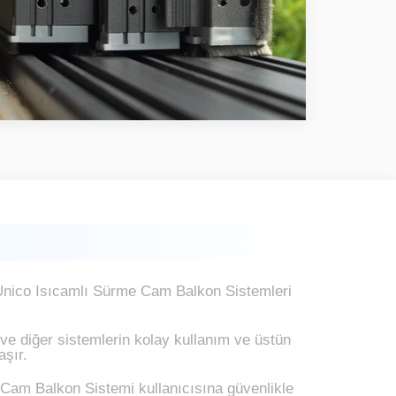
ta Unico Isıcamlı Sürme Cam Balkon Sistemleri
e diğer sistemlerin kolay kullanım ve üstün
şır.
Cam Balkon Sistemi kullanıcısına güvenlikle