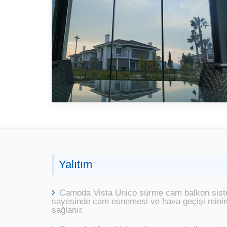
Yalıtım
Camoda Vista Unico sürme cam balkon siste
sayesinde cam esnemesi ve hava geçişi minimum
sağlanır.