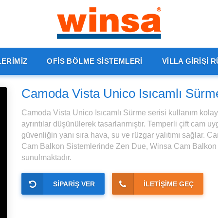
ERİMİZ
OFİS BÖLME SİSTEMLERİ
VİLLA GİRİŞİ 
Camoda Vista Unico Isıcamlı Sürme
Camoda Vista Unico Isıcamlı Sürme serisi kullanım kolay
ayrıntılar düşünülerek tasarlanmıştır. Temperli çift cam 
güvenliğin yanı sıra hava, su ve rüzgar yalıtımı sağlar
Cam Balkon Sistemlerinde Zen Due, Winsa Cam Balkon S
sunulmaktadır.
SİPARİŞ VER
İLETİŞİME GEÇ